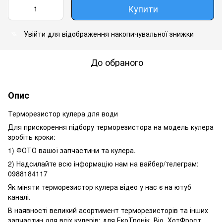
Купити
Увійти
для відображення накопичувальної знижки
%
До обраного
Опис
Терморезистор кулера для води
Для прискорення підбору терморезистора на модель кулера
зробіть кроки:
1) ФОТО вашої запчастини та кулера.
2) Надсилайте всю інформацію нам на вайбер/телеграм:
0988184117
Як міняти терморезистор кулера відео у нас є на ютуб
каналі.
В наявності великий асортимент терморезисторів та інших
запчастин для всіх кулерів: для ЕкоТронік, Віо, ХотФрост,