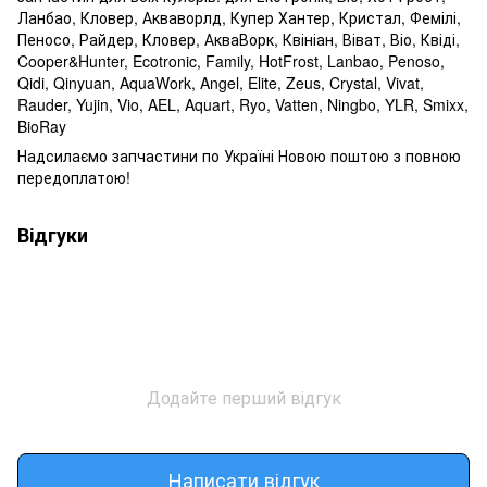
Ланбао, Кловер, Акваворлд, Купер Хантер, Кристал, Фемілі,
Пеносо, Райдер, Кловер, АкваВорк, Квініан, Віват, Віо, Квіді,
Cooper&Hunter, Ecotronic, Family, HotFrost, Lanbao, Penoso,
Qidi, Qinyuan, AquaWork, Angel, Elite, Zeus, Crystal, Vivat,
Rauder, Yujin, Vio, AEL, Aquart, Ryo, Vatten, Ningbo, YLR, Smixx,
BioRay
Надсилаємо запчастини по Україні Новою поштою з повною
передоплатою!
Відгуки
Додайте перший відгук
Написати відгук