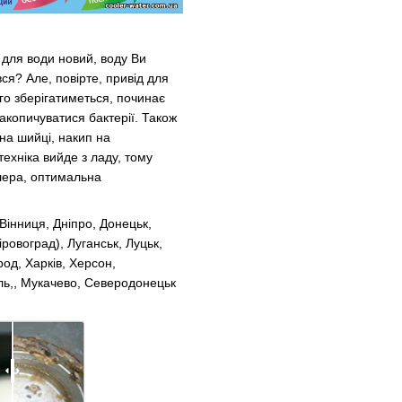
 для води новий, воду Ви
я? Але, повірте, привід для
го зберігатиметься, починає
акопичуватися бактерії. Також
на шийці, накип на
ехніка вийде з ладу, тому
лера, оптимальна
Вінниця, Дніпро, Донецьк,
ровоград), Луганськ, Луцьк,
род, Харків, Херсон,
оль,, Мукачево, Северодонецьк