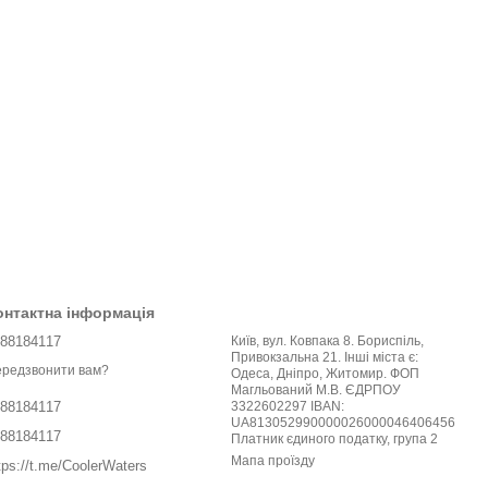
онтактна інформація
88184117
Київ, вул. Ковпака 8. Бориспіль,
Привокзальна 21. Інші міста є:
редзвонити вам?
Одеса, Дніпро, Житомир. ФОП
Магльований М.В. ЄДРПОУ
3322602297 IBAN:
88184117
UA813052990000026000046406456
88184117
Платник єдиного податку, група 2
Мапа проїзду
tps://t.me/CoolerWaters