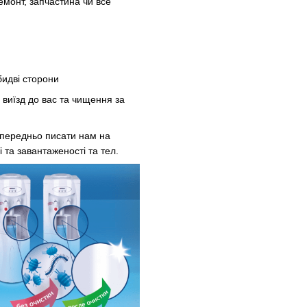
емонт, запчастина чи все
бидві сторони
 виїзд до вас та чищення за
опередньо писати нам на
 та завантаженості та тел.