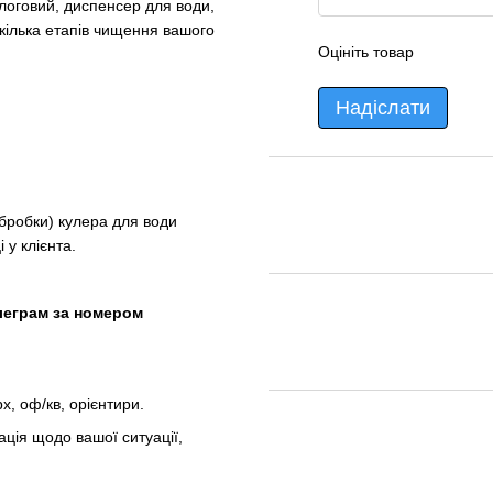
длоговий, диспенсер для води,
 кілька етапів чищення вашого
Оцініть товар
Надіслати
обробки) кулера для води
 у клієнта.
леграм за номером
, оф/кв, орієнтири.
ція щодо вашої ситуації,