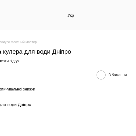
Укр
ослуги Местный мастер
а кулера для води Дніпро
сати відгук
В бажання
опичувальної знижки
для води Дніпро