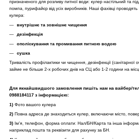
призначеного для розливу питної води: кулер настільний та пі
помпа, пурифайєр від усіх виробників. Наші фахівці проводять
кулера:
внутрішнє та зовнішнє чищення
дезінфекція
ополіскування та промивання питною водою
сушка
Тривалість профілактики чи чищення, дезінфекції (санітарної 
займе не більше 2-х робочих днів на СЦ або 1-2 години на місці
Для якнайшвидшого замовлення пишіть нам на вайбер/те
0988184117 з інформацією:
1)
Фото вашого кулера
2)
Повна адреса де знаходиться кулер, включаючи місто, поверх
3)
Ім'я, телефон, форма оплати: Нал/БН/Карта та інша інформа
наприклад пошта та реквізити для рахунку за БН.