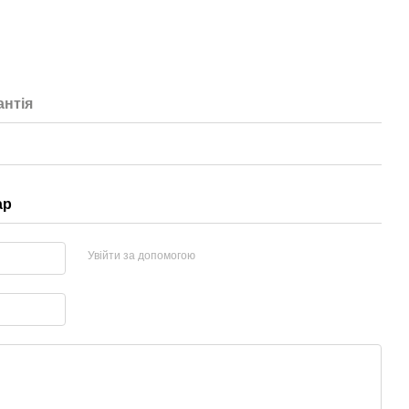
антія
ар
Увійти за допомогою