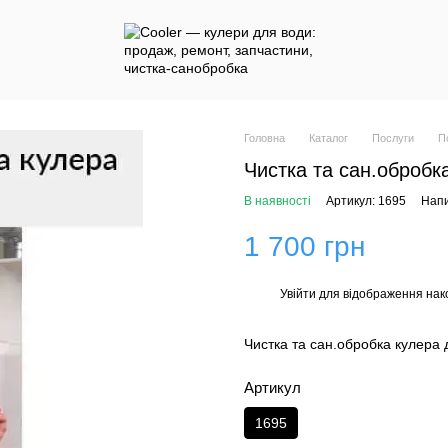
Головна
Каталог
Послуги
П
Чистка та сан.обробк
В наявності
Артикул: 1695
Напи
1 700 грн
Увійти
для відображення нак
%
Чистка та сан.обробка кулера 
Артикул
1695