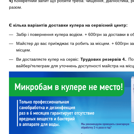
4)
Конкретний запит що робити треба: чищення, діагностика, р
разом.
Є кілька варіантів доставки кулера на сервісний центр:
Забір і повернення кулера водієм. + 600грн за доставки в о
Майстер до вас приїжджає та робить за місцем. + 600грн за
місцем.
Ви доставляєте кулер на сервіс:
Трудових резервів 4.
. П
вайбер/телеграм для уточнень доступності майстра на місці