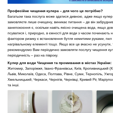
Професійне чищення кулера – для чого це потрібно?
Багатьом така послуга може здатися дивною, адже якщо кулер
замовляєте лише очищену, виникає питання – де він забруднивс
занепокоєння є, оскільки навіть якісно очищена вода, якщо дов
псуватися і, природно, в ємності для води з часом починають н
фактором ризику є встановлення бутля немитими руками, пил 
нагрівальному елементі тощо. Якщо все це вчасно не усунути, т
рекомендуємо Вам періодично замовляти послугу чищення ку
періодичність – раз на півроку.
Кулер для води Чищення та промивання в містах України:
Житомир, Запоріжжя, Івано-Франківськ, Київ, Кропивницький (Кі
Львів, Миколаїв, Одеса, Полтава, Рівне, Суми, Тернопіль, Ужго
Хмельницький, Черкаси, Чернігів, Чернівці, Кривий Ріг, Маріуп
та інші.