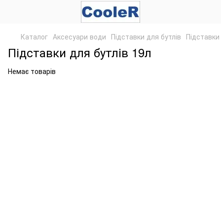
Каталог
Аксесуари води
Підставки для бутлів
Підставки 
Підставки для бутлів 19л
Немає товарів