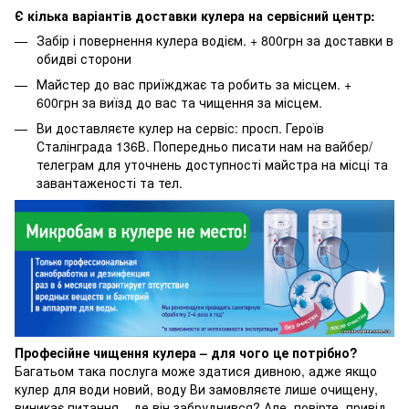
Є кілька варіантів доставки кулера на сервісний центр:
Забір і повернення кулера водієм. + 800грн за доставки в
обидві сторони
Майстер до вас приїжджає та робить за місцем. +
600грн за виїзд до вас та чищення за місцем.
Ви доставляєте кулер на сервіс: просп. Героїв
Сталінграда 136В. Попередньо писати нам на вайбер/
телеграм для уточнень доступності майстра на місці та
завантаженості та тел.
Професійне чищення кулера – для чого це потрібно?
Багатьом така послуга може здатися дивною, адже якщо
кулер для води новий, воду Ви замовляєте лише очищену,
виникає питання – де він забруднився? Але, повірте, привід