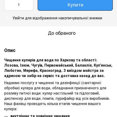
Купити
Увійти
для відображення накопичувальної знижки
%
До обраного
Опис
Чищення кулерів для води по Харкову та області:
Лозова, Ізюм, Чугуїв, Первомайський, Балаклія, Куп'янськ,
Люботин, Мерефа, Красноград. З виїздом майстра за
адресою чи забір на сервіс та доставка назад до вас.
Надаємо послугу з чищення та дезінфекції (санітарної
обробки) кулера для води, обладнання призначеного для
розливу питної води: кулер настільний та підлоговий,
диспенсер для води, помпа, пурифайєр від усіх виробників.
Наші фахівці проводять кілька етапів чищення вашого
кулера:
внутрішнє та зовнішнє чищення