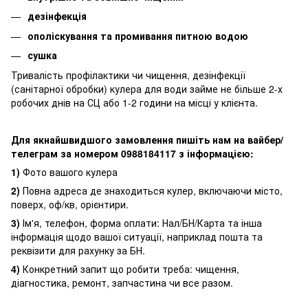
дезінфекція
ополіскування та промивання питною водою
сушка
Тривалість профілактики чи чищення, дезінфекції
(санітарної обробки) кулера для води займе не більше 2-х
робочих днів на СЦ або 1-2 години на місці у клієнта.
Для якнайшвидшого замовлення пишіть нам на вайбер/
телеграм за номером 0988184117 з інформацією:
1)
Фото вашого кулера
2)
Повна адреса де знаходиться кулер, включаючи місто,
поверх, оф/кв, орієнтири.
3)
Ім'я, телефон, форма оплати: Нал/БН/Карта та інша
інформація щодо вашої ситуації, наприклад пошта та
реквізити для рахунку за БН.
4)
Конкретний запит що робити треба: чищення,
діагностика, ремонт, запчастина чи все разом.