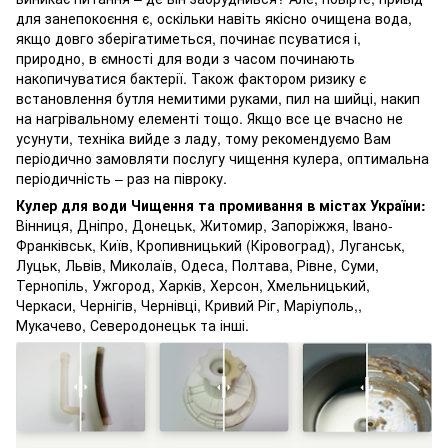
для занепокоєння є, оскільки навіть якісно очищена вода,
якщо довго зберігатиметься, починає псуватися і,
природно, в ємності для води з часом починають
накопичуватися бактерії. Також фактором ризику є
встановлення бутля немитими руками, пил на шийці, накип
на нагрівальному елементі тощо. Якщо все це вчасно не
усунути, техніка вийде з ладу, тому рекомендуємо Вам
періодично замовляти послугу чищення кулера, оптимальна
періодичність – раз на півроку.
Кулер для води Чищення та промивання в містах України:
Вінниця, Дніпро, Донецьк, Житомир, Запоріжжя, Івано-
Франківськ, Київ, Кропивницький (Кіровоград), Луганськ,
Луцьк, Львів, Миколаїв, Одеса, Полтава, Рівне, Суми,
Тернопіль, Ужгород, Харків, Херсон, Хмельницький,
Черкаси, Чернігів, Чернівці, Кривий Ріг, Маріуполь,,
Мукачево, Северодонецьк та інші.