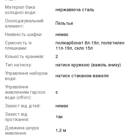
Матеріал бака
нержавіюча сталь
холодної води:
Охолоджувальний
Пельтье
елемент:
Наявність шафки:
немає
Сумісність із
полікарбонат 8л-19л, поліетилен
пляшками:
11л-19л, скло 15л
Кількість краників:
2
Тип натиску:
натиск кружкою (важіль знизу)
Управління набором
натиск стаканом важеля
води:
Управління
живленням гар/хол
є
води (off/on):
Захист від дітей:
немає
Захист від
так
протікання:
Довжина шнура
1,2 м
живлення: