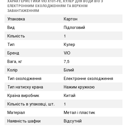
ХАРАКТЕРИСТИКИ VIO X101-FE, КУЛЕР ДЛЯ ВОДИ ВІО З
ЕЛЕКТРОННИМ ОХОЛОДЖЕННЯМ ТА ВЕРХНІМ
ЗАВАНТАЖЕННЯМ
Упаковка
Картон
Вид
Підлоговий
Кількість
1
Тип
Кулер
Бренд
ViO
Вага, кг
7,5
Колір
Білий
Тип охолодження
Електронне охолодження
Тип натиску крана
Нажим кружкою
Країна виробник
Китай
Кількість в упаковці, шт.
1
Матеріал
Метал і пластик
Наявність шафки
Відсутній