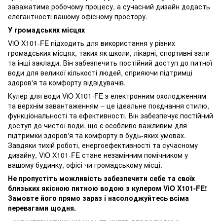
заважатиме робочому процесу, а сучасний дизайн додасть
елегантності вашому офісному простору.
У громадських місцях
ViO X101-FE підходить для використання у різних
громадських місцях, таких як школи, лікарні, спортивні зали
та інші заклади. Він забезпечить постійний доступ до питної
води для великої кількості людей, сприяючи підтримці
здоров'я та комфорту відвідувачів.
Кулер для води ViO X101-FE з електронним охолодженням
та верхнім завантаженням – це ідеальне поєднання стилю,
функціональності та ефективності. Він забезпечує постійний
доступ до чистої води, що є особливо важливим для
підтримки здоров'я та комфорту в будь-яких умовах.
Завдяки тихій роботі, енергоефективності та сучасному
дизайну, ViO X101-FE стане незамінним помічником у
вашому будинку, офісі чи громадському місці.
Не пропустіть можливість забезпечити себе та своїх
близьких якісною питною водою з кулером ViO X101-FE!
Замовте його прямо зараз і насолоджуйтесь всіма
перевагами щодня.