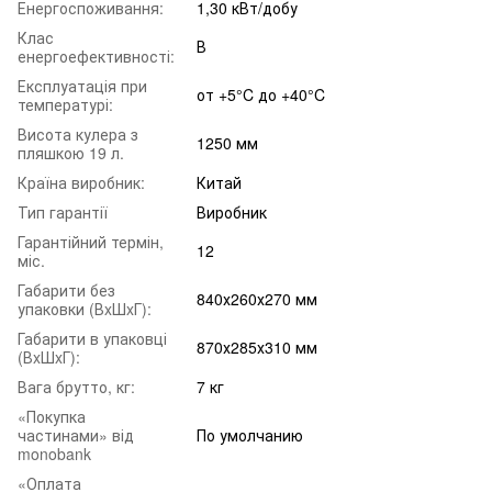
Енергоспоживання:
1,30 кВт/добу
Клас
В
енергоефективності:
Експлуатація при
от +5°C до +40°C
температурі:
Висота кулера з
1250 мм
пляшкою 19 л.
Країна виробник:
Китай
Тип гарантії
Виробник
Гарантійний термін,
12
міс.
Габарити без
840х260х270 мм
упаковки (ВxШxГ):
Габарити в упаковці
870х285х310 мм
(ВxШxГ):
Вага брутто, кг:
7 кг
«Покупка
частинами» від
По умолчанию
monobank
«Оплата