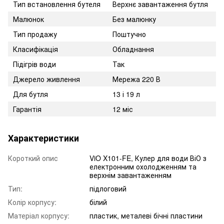
Тип встановлення бутеля
Верхнє завантаження бутля
Малюнок
Без малюнку
Тип продажу
Поштучно
Класифікація
Обладнання
Підігрів води
Так
Джерело живлення
Мережа 220 В
Для бутля
13 і 19 л
Гарантія
12 міс
Характеристики
Короткий опис
ViO X101-FE, Кулер для води ВіО з
електронним охолодженням та
верхнім завантаженням
Тип:
підлоговий
Колір корпусу:
білий
Матеріал корпусу:
пластик, металеві бічні пластини