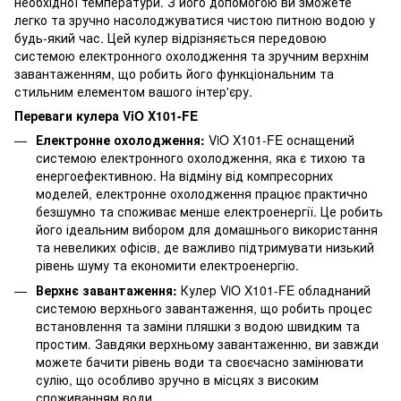
необхідної температури. З його допомогою ви зможете
легко та зручно насолоджуватися чистою питною водою у
будь-який час. Цей кулер відрізняється передовою
системою електронного охолодження та зручним верхнім
завантаженням, що робить його функціональним та
стильним елементом вашого інтер'єру.
Переваги кулера ViO X101-FE
Електронне охолодження:
ViO X101-FE оснащений
системою електронного охолодження, яка є тихою та
енергоефективною. На відміну від компресорних
моделей, електронне охолодження працює практично
безшумно та споживає менше електроенергії. Це робить
його ідеальним вибором для домашнього використання
та невеликих офісів, де важливо підтримувати низький
рівень шуму та економити електроенергію.
Верхнє завантаження:
Кулер ViO X101-FE обладнаний
системою верхнього завантаження, що робить процес
встановлення та заміни пляшки з водою швидким та
простим. Завдяки верхньому завантаженню, ви завжди
можете бачити рівень води та своєчасно замінювати
сулію, що особливо зручно в місцях з високим
споживанням води.