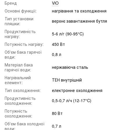
Бренд
ViO
Основні функції:
нагрівання та охолодження
Тип установки
верхнє завантаження бутля
пляшки:
Продуктивність
5-6 л/г (90-95°C)
нагріву:
Потужність нагріву:
450 Вт
Об'єм бака гарячої
0,8 л
води:
Матеріал бака
нержавіюча сталь
гарячої води:
Нагрівальний
ТЕН внутрішній
елемент:
Тип охолодження:
електронне охолодження
Продуктивність
0,5-0,7 л/ч (12-17°C)
охолодження:
Потужність
80 Вт
охолодження:
Об'єм бака холодної
0,7 л
води: