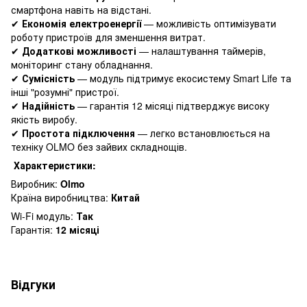
смартфона навіть на відстані.
✔
Економія електроенергії
— можливість оптимізувати
роботу пристроїв для зменшення витрат.
✔
Додаткові можливості
— налаштування таймерів,
моніторинг стану обладнання.
✔
Сумісність
— модуль підтримує екосистему Smart Life та
інші "розумні" пристрої.
✔
Надійність
— гарантія 12 місяці підтверджує високу
якість виробу.
✔
Простота підключення
— легко встановлюється на
техніку OLMO без зайвих складнощів.
Х
арактеристики:
Виробник:
Olmo
Країна виробництва:
Китай
Wi-Fi модуль:
Так
Гарантія:
12
місяці
Відгуки