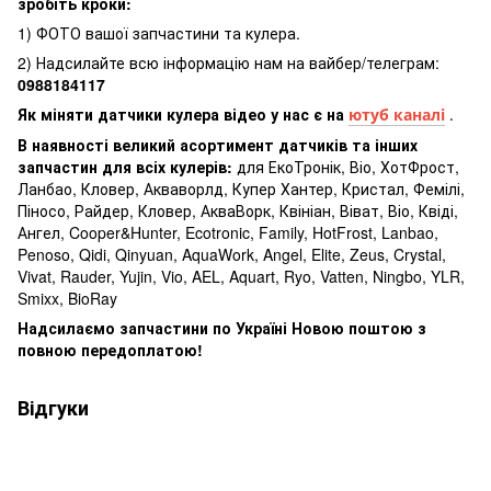
зробіть кроки:
1) ФОТО вашої запчастини та кулера.
2) Надсилайте всю інформацію нам на вайбер/телеграм:
0988184117
Як міняти датчики кулера відео у нас є на
ютуб каналі
.
В наявності великий асортимент датчиків та інших
запчастин для всіх кулерів:
для ЕкоТронік, Віо, ХотФрост,
Ланбао, Кловер, Акваворлд, Купер Хантер, Кристал, Фемілі,
Піносо, Райдер, Кловер, АкваВорк, Квініан, Віват, Віо, Квіді,
Ангел, Cooper&Hunter, Ecotronic, Family, HotFrost, Lanbao,
Penoso, Qidi, Qinyuan, AquaWork, Angel, Elite, Zeus, Crystal,
Vivat, Rauder, Yujin, Vio, AEL, Aquart, Ryo, Vatten, Ningbo, YLR,
Smixx, BioRay
Надсилаємо запчастини по Україні Новою поштою з
повною передоплатою!
Відгуки