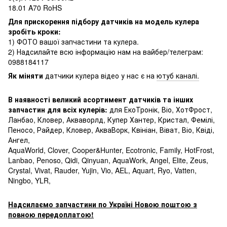
18.01 A70 RoHS
Для прискорення підбору датчиків на модель кулера
зробіть кроки:
1) ФОТО вашої запчастини та кулера.
2) Надсилайте всю інформацію нам на вайбер/телеграм:
0988184117
Як міняти
датчики кулера відео у нас є на
ютуб каналі.
В наявності великий асортимент датчиків та інших
запчастин для всіх кулерів:
для ЕкоТронік, Віо, ХотФрост,
Ланбао, Кловер, Акваворлд, Купер Хантер, Кристал, Фемілі,
Пеносо, Райдер, Кловер, АкваВорк, Квініан, Віват, Віо, Квіді,
Ангел,
AquaWorld, Clover, Cooper&Hunter, Ecotronic, Family, HotFrost,
Lanbao, Penoso, Qidi, Qinyuan, AquaWork, Angel, Elite, Zeus,
Crystal, Vivat, Rauder, Yujin, Vio, AEL, Aquart, Ryo, Vatten,
Ningbo, YLR,
Надсилаємо запчастини по Україні Новою поштою з
повною передоплатою!