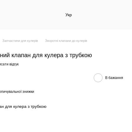
Укр
Запчастини для кулерів
Зворотні клапани до кулерів
ний клапан для кулера з трубкою
сати відгук
В бажання
опичувальної знижки
ан для кулера з трубкою