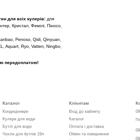
ин для всіх кулерів:
для
нтер, Кристал, Фемілі, Піносо,
Lanbao, Penoso, Qidi, Qinyuan,
EL, Aquart, Ryo, Vatten, Ningbo,
ою передоплатою!
Каталог
Клієнтам
К
Кондиціонери
Вхід до кабінету
09
Кулери для води
Каталог
Пе
Бутлі для води
Оплата і доставка
09
Чохли для бутлів 19л
Обмін та повернення
09