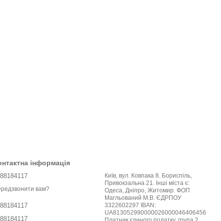
онтактна інформація
88184117
Київ, вул. Ковпака 8. Бориспіль,
Привокзальна 21. Інші міста є:
редзвонити вам?
Одеса, Дніпро, Житомир. ФОП
Магльований М.В. ЄДРПОУ
3322602297 IBAN:
88184117
UA813052990000026000046406456
88184117
Платник єдиного податку, група 2