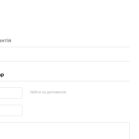
антія
ар
Увійти за допомогою