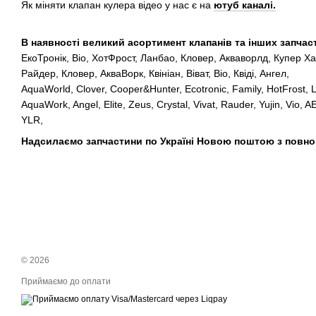
Як міняти клапан кулера відео у нас є на
ютуб каналі.
В наявності великий асортимент клапанів та інших запчаст
ЕкоТронік, Віо, ХотФрост, Ланбао, Кловер, Акваворлд, Купер Ха
Райдер, Кловер, АкваВорк, Квініан, Віват, Віо, Квіді, Ангел,
AquaWorld, Clover, Cooper&Hunter, Ecotronic, Family, HotFrost, 
AquaWork, Angel, Elite, Zeus, Crystal, Vivat, Rauder, Yujin, Vio, A
YLR,
Надсилаємо запчастини по Україні Новою поштою з повн
© 2026
Приймаємо до оплати