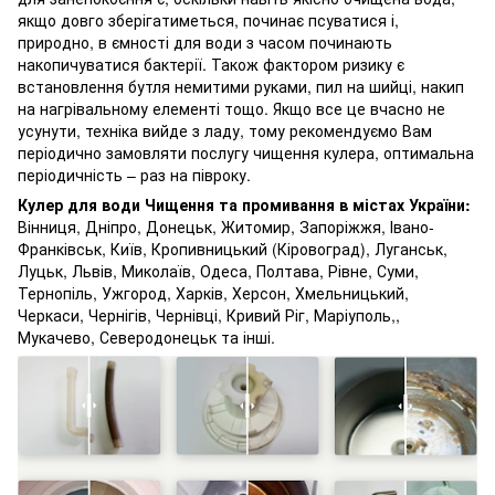
якщо довго зберігатиметься, починає псуватися і,
природно, в ємності для води з часом починають
накопичуватися бактерії. Також фактором ризику є
встановлення бутля немитими руками, пил на шийці, накип
на нагрівальному елементі тощо. Якщо все це вчасно не
усунути, техніка вийде з ладу, тому рекомендуємо Вам
періодично замовляти послугу чищення кулера, оптимальна
періодичність – раз на півроку.
Кулер для води Чищення та промивання в містах України:
Вінниця, Дніпро, Донецьк, Житомир, Запоріжжя, Івано-
Франківськ, Київ, Кропивницький (Кіровоград), Луганськ,
Луцьк, Львів, Миколаїв, Одеса, Полтава, Рівне, Суми,
Тернопіль, Ужгород, Харків, Херсон, Хмельницький,
Черкаси, Чернігів, Чернівці, Кривий Ріг, Маріуполь,,
Мукачево, Северодонецьк та інші.