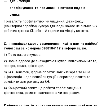
дезінфекція
ополіскування та промивання питною водою
сушка
Тривалість профілактики чи чищення, дезінфекції
(санітарної обробки) кулера для води займе не більше 2-х
робочих днів на СЦ або 1-2 години на місці у клієнта.
Для якнайшвидшого замовлення пишіть нам на вайбер/
телеграм за номером 0988184117 з інформацією:
1)
Фото вашого кулера
2)
Повна адреса де знаходиться кулер, включаючи місто,
поверх, оф/кв, орієнтири.
3)
Ім'я, телефон, форма оплати: Нал/БН/Карта та інша
інформація щодо вашої ситуації, наприклад пошта та
реквізити для рахунку за БН.
4)
Конкретний запит що робити треба: чищення,
діагностика, ремонт, запчастина чи все разом.
Є кілька варіантів доставки кулера на сервісний центр: