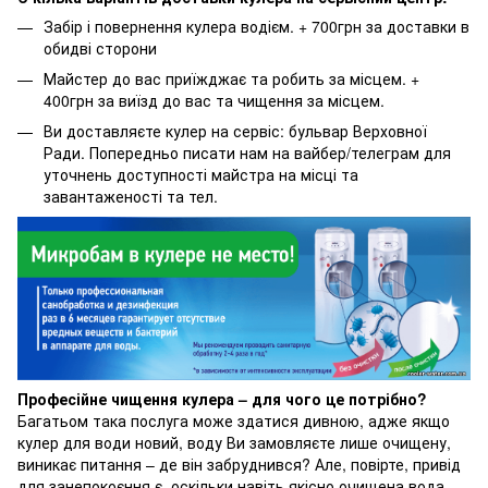
Забір і повернення кулера водієм. + 700грн за доставки в
обидві сторони
Майстер до вас приїжджає та робить за місцем. +
400грн за виїзд до вас та чищення за місцем.
Ви доставляєте кулер на сервіс: бульвар Верховної
Ради. Попередньо писати нам на вайбер/телеграм для
уточнень доступності майстра на місці та
завантаженості та тел.
Професійне чищення кулера – для чого це потрібно?
Багатьом така послуга може здатися дивною, адже якщо
кулер для води новий, воду Ви замовляєте лише очищену,
виникає питання – де він забруднився? Але, повірте, привід
для занепокоєння є, оскільки навіть якісно очищена вода,