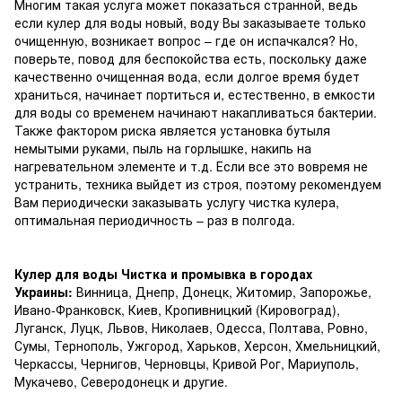
Многим такая услуга может показаться странной, ведь
если кулер для воды новый, воду Вы заказываете только
очищенную, возникает вопрос – где он испачкался? Но,
поверьте, повод для беспокойства есть, поскольку даже
качественно очищенная вода, если долгое время будет
храниться, начинает портиться и, естественно, в емкости
для воды со временем начинают накапливаться бактерии.
Также фактором риска является установка бутыля
немытыми руками, пыль на горлышке, накипь на
нагревательном элементе и т.д. Если все это вовремя не
устранить, техника выйдет из строя, поэтому рекомендуем
Вам периодически заказывать услугу чистка кулера,
оптимальная периодичность – раз в полгода.
Кулер для воды Чистка и промывка в городах
Украины:
Винница, Днепр, Донецк, Житомир, Запорожье,
Ивано-Франковск, Киев, Кропивницкий (Кировоград),
Луганск, Луцк, Львов, Николаев, Одесса, Полтава, Ровно,
Сумы, Тернополь, Ужгород, Харьков, Херсон, Хмельницкий,
Черкассы, Чернигов, Черновцы, Кривой Рог, Мариуполь,
Мукачево, Северодонецк и другие.