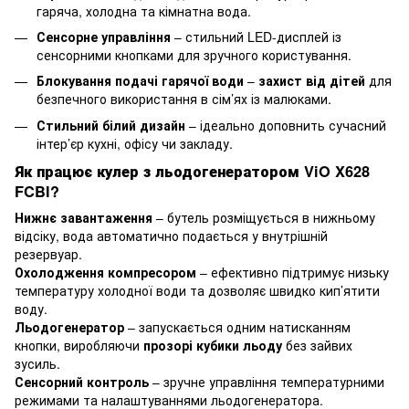
гаряча, холодна та кімнатна вода.
Сенсорне управління
– стильний LED-дисплей із
сенсорними кнопками для зручного користування.
Блокування подачі гарячої води
–
захист від дітей
для
безпечного використання в сім’ях із малюками.
Стильний білий дизайн
– ідеально доповнить сучасний
інтер’єр кухні, офісу чи закладу.
Як працює кулер з льодогенератором ViO X628
FCBI?
Нижнє завантаження
– бутель розміщується в нижньому
відсіку, вода автоматично подається у внутрішній
резервуар.
Охолодження компресором
– ефективно підтримує низьку
температуру холодної води та дозволяє швидко кип’ятити
воду.
Льодогенератор
– запускається одним натисканням
кнопки, виробляючи
прозорі кубики льоду
без зайвих
зусиль.
Сенсорний контроль
– зручне управління температурними
режимами та налаштуваннями льодогенератора.