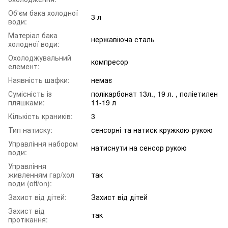
Об'єм бака холодної
3 л
води:
Матеріал бака
нержавіюча сталь
холодної води:
Охолоджувальний
компресор
елемент:
Наявність шафки:
немає
Сумісність із
полікарбонат 13л., 19 л. , поліетилен
пляшками:
11-19 л
Кількість краників:
3
Тип натиску:
сенсорні та натиск кружкою-рукою
Управління набором
натиснути на сенсор рукою
води:
Управління
живленням гар/хол
так
води (off/on):
Захист від дітей:
Захист від дітей
Захист від
так
протікання: