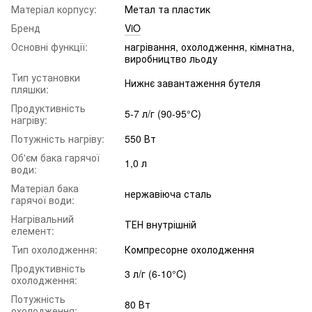
Матеріал корпусу:
Метал та пластик
Бренд
ViO
Основні функції:
нагрівання, охолодження, кімнатна,
виробництво льоду
Тип установки
Нижнє завантаження бутеля
пляшки:
Продуктивність
5-7 л/г (90-95°C)
нагріву:
Потужність нагріву:
550 Вт
Об'єм бака гарячої
1,0 л
води:
Матеріал бака
нержавіюча сталь
гарячої води:
Нагрівальний
ТЕН внутрішній
елемент:
Тип охолодження:
Компресорне охолодження
Продуктивність
3 л/г (6-10°C)
охолодження:
Потужність
80 Вт
охолодження: