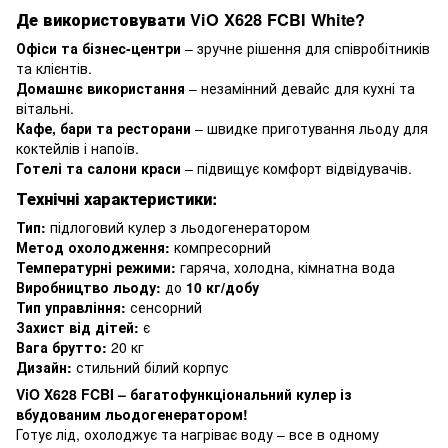
Де використовувати ViO X628 FCBI White?
Офіси та бізнес-центри
– зручне рішення для співробітників
та клієнтів.
Домашнє використання
– незамінний девайс для кухні та
вітальні.
Кафе, бари та ресторани
– швидке приготування льоду для
коктейлів і напоїв.
Готелі та салони краси
– підвищує комфорт відвідувачів.
Технічні характеристики:
Тип:
підлоговий кулер з льодогенератором
Метод охолодження:
компресорний
Температурні режими:
гаряча, холодна, кімнатна вода
Виробництво льоду:
до
10 кг/добу
Тип управління:
сенсорний
Захист від дітей:
є
Вага брутто:
20 кг
Дизайн:
стильний білий корпус
ViO X628 FCBI – багатофункціональний кулер із
вбудованим льодогенератором!
Готує лід, охолоджує та нагріває воду – все в одному