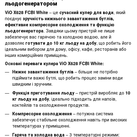
льодогенератором
ViO X628 FCBI White
– це
сучасний кулер для води
, який
поєднує
зручність нижнього завантаження бутлів,
ефективне компресорне охолодження та функцію
льодогенератора
. Завдяки цьому пристрій не лише
забезпечує вас гарячою та холодною водою, але й
дозволяє
готувати до 10 кг льоду на добу
, що робить його
ідеальним вибором для дому, офісу, кафе, ресторанів або
інших комерційних приміщень.
Основні переваги кулера ViO X628 FCBI White:
Нижнє завантаження бутлів
– більше не потрібно
підіймати важкі бутлі, що робить процес заміни води
швидким і зручним.
Функція приготування льоду
– пристрій виробляє до
10
кг льоду на добу
, ідеально підходить для напоїв,
коктейлів та охолодження продуктів.
Компресорне охолодження
– потужна система
забезпечує стабільне охолодження навіть при високих
температурах у приміщенні.
Гаряча та холодна вода
– 3 температурні режими: