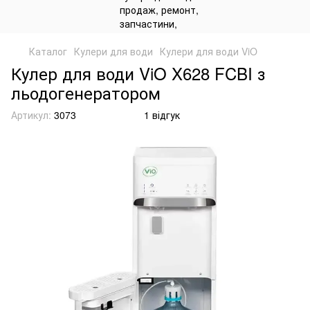
Каталог
Кулери для води
Кулери для води ViO
Кулер для води ViO X628 FCBI з
льодогенератором
Артикул:
3073
1 відгук