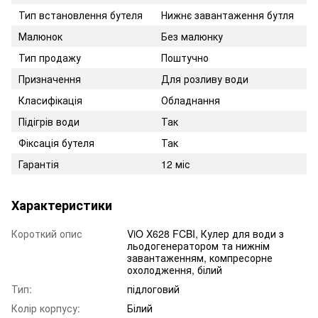
Тип встановлення бутеля
Нижнє завантаження бутля
Малюнок
Без малюнку
Тип продажу
Поштучно
Призначення
Для розливу води
Класифікація
Обладнання
Підігрів води
Так
Фіксація бутеля
Так
Гарантія
12 міс
Характеристики
Короткий опис
ViO X628 FCBI, Кулер для води з
льодогенератором та нижнім
завантаженням, компресорне
охолодження, білий
Тип:
підлоговий
Колір корпусу:
Білий