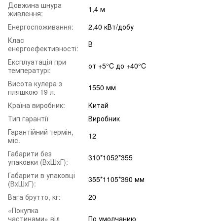
Довжина шнура
1,4 м
живлення:
Енергоспоживання:
2,40 кВт/добу
Клас
В
енергоефективності:
Експлуатація при
от +5°C до +40°C
температурі:
Висота кулера з
1550 мм
пляшкою 19 л.
Країна виробник:
Китай
Тип гарантії
Виробник
Гарантійний термін,
12
міс.
Габарити без
310*1052*355
упаковки (ВxШxГ):
Габарити в упаковці
355*1105*390 мм
(ВxШxГ):
Вага брутто, кг:
20
«Покупка
частинами» від
По умолчанию