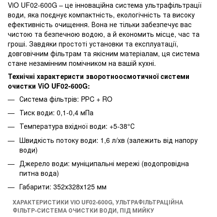
ViO UF02-600G – це інноваційна система ультрафільтрації
води, яка поєднує компактність, екологічність та високу
ефективність очищення. Вона не тільки забезпечує вас
чистою та безпечною водою, а й економить місце, час та
гроші. Завдяки простоті установки та експлуатації,
довговічним фільтрам та якісним матеріалам, ця система
стане незамінним помічником на вашій кухні.
Технічні характеристи зворотноосмотичної системи
очистки ViO UF02-600G:
Система фільтрів: PРC + RO
Тиск води: 0,1-0,4 мПа
Температура вхідної води: +5-38°С
Швидкість потоку води: 1,6 л/хв (залежить від напору
води)
Джерело води: муніципальні мережі (водопровідна
питна вода)
Габарити: 352х328х125 мм
ХАРАКТЕРИСТИКИ VIO UF02-600G, УЛЬТРАФІЛЬТРАЦІЙНА
ФІЛЬТР-СИСТЕМА ОЧИСТКИ ВОДИ, ПІД МИЙКУ