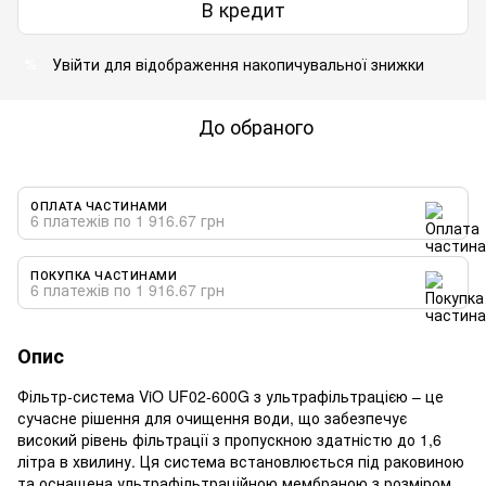
В кредит
Увійти
для відображення накопичувальної знижки
%
До обраного
ОПЛАТА ЧАСТИНАМИ
6 платежів по 1 916.67 грн
ПОКУПКА ЧАСТИНАМИ
6 платежів по 1 916.67 грн
Опис
Фільтр-система ViO UF02-600G з ультрафільтрацією – це
сучасне рішення для очищення води, що забезпечує
високий рівень фільтрації з пропускною здатністю до 1,6
літра в хвилину. Ця система встановлюється під раковиною
та оснащена ультрафільтраційною мембраною з розміром