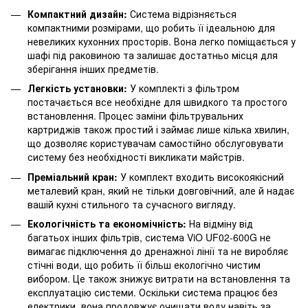
Компактний дизайн:
Система відрізняється
компактними розмірами, що робить її ідеальною для
невеликих кухонних просторів. Вона легко поміщається у
шафі під раковиною та залишає достатньо місця для
зберігання інших предметів.
Легкість установки:
У комплекті з фільтром
постачається все необхідне для швидкого та простого
встановлення. Процес заміни фільтрувальних
картриджів також простий і займає лише кілька хвилин,
що дозволяє користувачам самостійно обслуговувати
систему без необхідності викликати майстрів.
Преміальний кран:
У комплект входить високоякісний
металевий кран, який не тільки довговічний, але й надає
вашій кухні стильного та сучасного вигляду.
Екологічність та економічність:
На відміну від
багатьох інших фільтрів, система ViO UF02-600G не
вимагає підключення до дренажної лінії та не виробляє
стічні води, що робить її більш екологічно чистим
вибором. Це також знижує витрати на встановлення та
експлуатацію системи. Оскільки система працює без
електрики, вона продовжує очищати воду навіть за