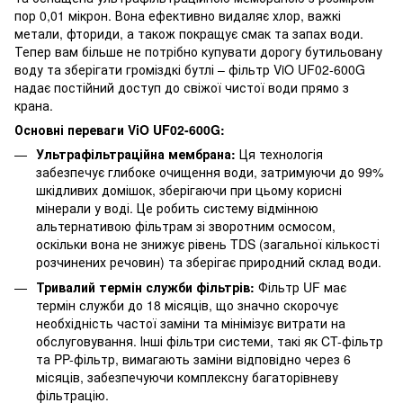
пор 0,01 мікрон. Вона ефективно видаляє хлор, важкі
метали, фториди, а також покращує смак та запах води.
Тепер вам більше не потрібно купувати дорогу бутильовану
воду та зберігати громіздкі бутлі – фільтр ViO UF02-600G
надає постійний доступ до свіжої чистої води прямо з
крана.
Основні переваги ViO UF02-600G:
Ультрафільтраційна мембрана:
Ця технологія
забезпечує глибоке очищення води, затримуючи до 99%
шкідливих домішок, зберігаючи при цьому корисні
мінерали у воді. Це робить систему відмінною
альтернативою фільтрам зі зворотним осмосом,
оскільки вона не знижує рівень TDS (загальної кількості
розчинених речовин) та зберігає природний склад води.
Тривалий термін служби фільтрів:
Фільтр UF має
термін служби до 18 місяців, що значно скорочує
необхідність частої заміни та мінімізує витрати на
обслуговування. Інші фільтри системи, такі як CT-фільтр
та PP-фільтр, вимагають заміни відповідно через 6
місяців, забезпечуючи комплексну багаторівневу
фільтрацію.