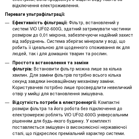
відключення електроживлення.
Переваги ультрафільтрації:
Ефективність фільтрації:
Фільтр, встановлений у
системі ViO UF02-600G, здатний затримувати частинки
розміром до 0,01 мікрона, забезпечуючи надійний захист
від забруднень. Система зберігає мінерали у воді, що
робить її ідеальною для щоденного споживання як для
людей, так і для домашніх тварин та рослин.
Простота встановлення та заміни
фільтрів:
Встановити фільтр можна лише за кілька
хвилин. Для заміни фільтрів потрібно всього кілька
секунд завдяки інноваційному механізму заміни.
Користувачеві потрібно лише просвердлити невеличкий
отвір у мийці для встановлення змішувача.
Відсутність потреби в електроенергії:
Компактні
розміри фільтра та його робота без підключення до
електромережі роблять ViO UF02-600G універсальним
рішенням для будь-якого будинку. У комплекті
поставляється змішувач із високоякісної нержавіючої
сталі, що підкреслює преміальний характер системи.