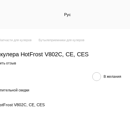
Рус
Запчасти для кулеров
Бутылеприемники для кулеров
кулера HotFrost V802C, CE, CES
ить отзыв
В желания
пительной скидки
otFrost V802C, CE, CES