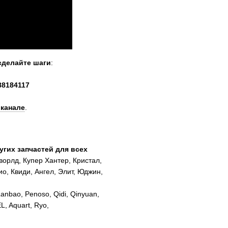
сделайте шаги
:
88184117
 канале
.
гих запчастей для всех
ворлд, Купер Хантер, Кристал,
о, Квиди, Ангел, Элит, Юджин,
Lanbao, Penoso, Qidi, Qinyuan,
EL, Aquart, Ryo,