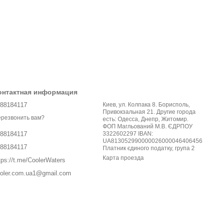
онтактная информация
88184117
Киев, ул. Колпака 8. Борисполь,
Привокзальная 21. Другие города
резвонить вам?
есть: Одесса, Днепр, Житомир.
ФОП Магльований М.В. ЄДРПОУ
3322602297 IBAN:
88184117
UA813052990000026000046406456
88184117
Платник єдиного податку, група 2
Карта проезда
tps://t.me/CoolerWaters
oler.com.ua1@gmail.com