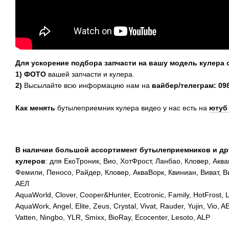
Для ускорение подбора запчасти на вашу модель кулера 
1) ФОТО
вашей запчасти и кулера.
2)
Высылайте всю информацию нам на
вайбер/телеграм:
09
Как менять
бутылеприемник кулера видео у нас есть на
ютуб
В наличии большой ассортимент бутылеприемников и дру
кулеров
: для ЕкоТроник, Вио, ХотФрост, Ланбао, Кловер, Аква
Фемили, Пеносо, Райдер, Кловер, АкваВорк, Квиниан, Виват, Ви
АЕЛ
AquaWorld, Clover, Cooper&Hunter, Ecotronic, Family, HotFrost, 
AquaWork, Angel, Elite, Zeus, Crystal, Vivat, Rauder, Yujin, Vio, A
Vatten, Ningbo, YLR, Smixx, BioRay, Ecocenter, Lesoto, ALP