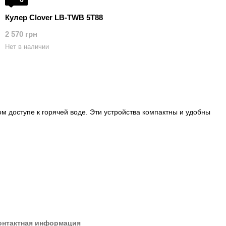
Кулер Clover LB-TWB 5T88
2 570 грн
Нет в наличии
м доступе к горячей воде. Эти устройства компактны и удобны
онтактная информация
омичны и проще в обслуживании, чем модели с охлаждением, и