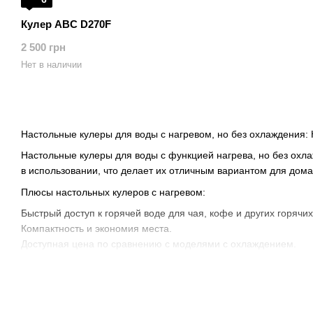
Кулер ABC D270F
2 500 грн
Нет в наличии
Настольные кулеры для воды с нагревом, но без охлаждения:
Настольные кулеры для воды с функцией нагрева, но без охла
в использовании, что делает их отличным вариантом для дома
Плюсы настольных кулеров с нагревом:
Быстрый доступ к горячей воде для чая, кофе и других горячих
Компактность и экономия места.
Доступная цена по сравнению с моделями с охлаждением.
Минусы:
Отсутствие функции охлаждения может быть недостатком в жа
Ограниченный функционал по сравнению с кулерами, оснащ
Настольные кулеры без функции охлаждения предназначены дл