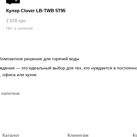
Кулер Clover LB-TWB 5T95
2 570 грн
Нет в наличии
 Компактное решение для горячей воды
ждения — это идеальный выбор для тех, кто нуждается в постоянно
, офиса или кухни.
 напитков.
ркую погоду.
енными обеими функциями.
Каталог
Клиентам
К
я тех, кто в первую очередь нуждается в горячей воде. Они экон