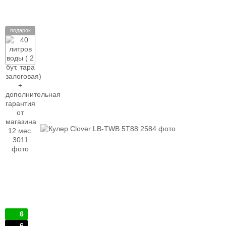
подарок
6
6