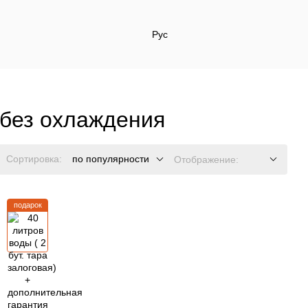
Рус
я
 без охлаждения
Сортировка:
по популярности
Отображение:
подарок