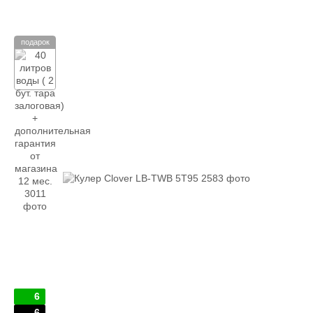
подарок
6
6