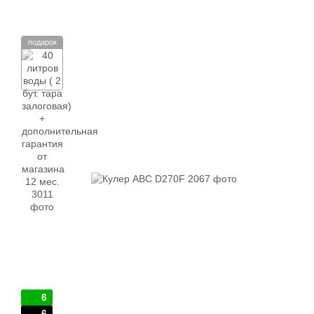
подарок
6
6