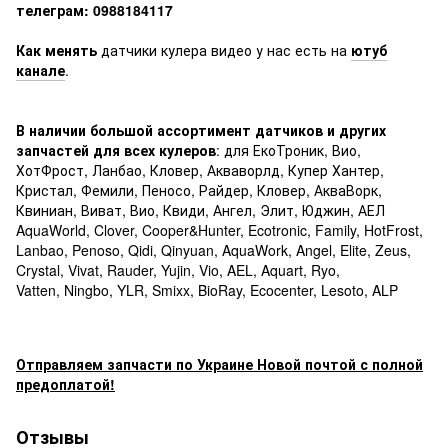
телеграм:
0988184117
Как менять
датчики кулера видео у нас есть на
ютуб
канале
.
В наличии большой ассортимент датчиков и других
запчастей для всех кулеров
: для ЕкоТроник, Вио,
ХотФрост, Ланбао, Кловер, Акваворлд, Купер Хантер,
Кристал, Фемили, Пеносо, Райдер, Кловер, АкваВорк,
Квиниан, Виват, Вио, Квиди, Ангел, Элит, Юджин, АЕЛ
AquaWorld, Clover, Cooper&Hunter, Ecotronic, Family, HotFrost,
Lanbao, Penoso, Qidi, Qinyuan, AquaWork, Angel, Elite, Zeus,
Crystal, Vivat, Rauder, Yujin, Vio, AEL, Aquart, Ryo,
Vatten, Ningbo, YLR, Smixx, BioRay, Ecocenter, Lesoto, ALP
Отправляем запчасти по Украине Новой почтой с полной
предоплатой!
Отзывы