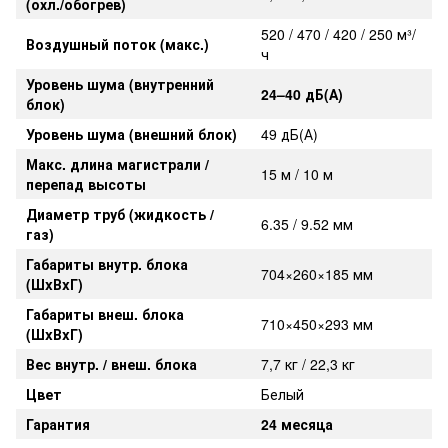
(охл./обогрев)
520 / 470 / 420 / 250 м³/
Воздушный поток (макс.)
ч
Уровень шума (внутренний
24–40 дБ(А)
блок)
Уровень шума (внешний блок)
49 дБ(А)
Макс. длина магистрали /
15 м / 10 м
перепад высоты
Диаметр труб (жидкость /
6.35 / 9.52 мм
газ)
Габариты внутр. блока
704×260×185 мм
(ШxВxГ)
Габариты внеш. блока
710×450×293 мм
(ШxВxГ)
Вес внутр. / внеш. блока
7,7 кг / 22,3 кг
Цвет
Белый
Гарантия
24 месяца