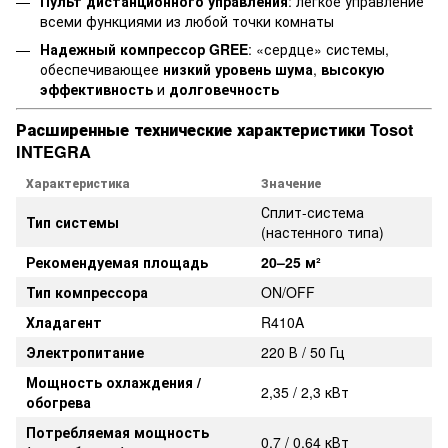
Пульт дистанционного управления
: легкое управление
всеми функциями из любой точки комнаты
Надежный компрессор GREE
: «сердце» системы,
обеспечивающее
низкий уровень шума
,
высокую
эффективность
и
долговечность
Расширенные технические характеристики Tosot
INTEGRA
Характеристика
Значение
Сплит-система
Тип системы
(настенного типа)
Рекомендуемая площадь
20–25 м²
Тип компрессора
ON/OFF
Хладагент
R410A
Электропитание
220 В / 50 Гц
Мощность охлаждения /
2,35 / 2,3 кВт
обогрева
Потребляемая мощность
0,7 / 0,64 кВт