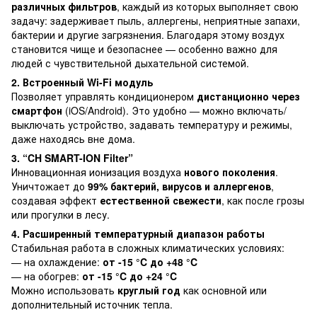
различных фильтров
, каждый из которых выполняет свою
задачу: задерживает пыль, аллергены, неприятные запахи,
бактерии и другие загрязнения. Благодаря этому воздух
становится чище и безопаснее — особенно важно для
людей с чувствительной дыхательной системой.
2. Встроенный Wi-Fi модуль
Позволяет управлять кондиционером
дистанционно через
смартфон
(iOS/Android). Это удобно — можно включать/
выключать устройство, задавать температуру и режимы,
даже находясь вне дома.
3. “CH SMART-ION Filter”
Инновационная ионизация воздуха
нового поколения
.
Уничтожает до
99% бактерий, вирусов и аллергенов
,
создавая эффект
естественной свежести
, как после грозы
или прогулки в лесу.
4. Расширенный температурный диапазон работы
Стабильная работа в сложных климатических условиях:
— на охлаждение:
от -15 °C до +48 °C
— на обогрев:
от -15 °C до +24 °C
Можно использовать
круглый год
как основной или
дополнительный источник тепла.