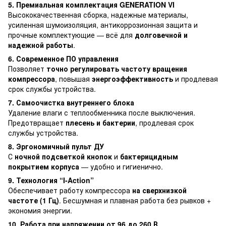
5. Премиальная комплектация GENERATION VI
Высококачественная сборка, надежные материалы,
усиленная шумоизоляция, антикоррозионная защита и
прочные комплектующие — всё для
долговечной и
надежной работы
.
6. Современное ПО управления
Позволяет
точно регулировать частоту вращения
компрессора
, повышая
энергоэффективность
и продлевая
срок службы устройства.
7. Самоочистка внутреннего блока
Удаление влаги с теплообменника после выключения.
Предотвращает
плесень и бактерии
, продлевая срок
службы устройства.
8. Эргономичный пульт ДУ
С
ночной подсветкой кнопок
и
бактерицидным
покрытием корпуса
— удобно и гигиенично.
9. Технология “I-Action”
Обеспечивает работу компрессора
на сверхнизкой
частоте (1 Гц)
. Бесшумная и плавная работа без рывков +
экономия энергии.
10. Работа при напряжении от 96 до 260 В