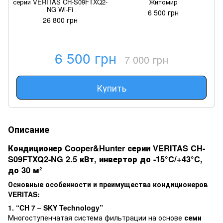
серии VERITAS CH-S09FTXQ2-
Житомир
с
NG Wi-Fi
6 500 грн
26 800 грн
6 500 грн
7 000 грн
Купить
Описание
Кондиционер Cooper&Hunter серии VERITAS CH-
S09FTXQ2-NG 2.5 кВт, инвертор до -15°C/+43°C,
до 30 м²
Основные особенности и преимущества кондиционеров
VERITAS:
1. “CH 7 – SKY Technology”
Многоступенчатая система фильтрации на основе
семи