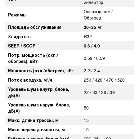
инвертор
Охлаждение /
Режимы
Обогрев
Площадь обслуживания
20–25 м²
Хладагент
R32
SEER / SCOP
6.6 / 4.0
Потр. мощность (охл./
0.59 / 0.59
обогрев), кВт
Мощность (охл./обогрев), кВт
2.2 / 2.4
Поток воздуха, м³/ч
250 / 420 / 470 / 520
Уровень шума внутр. блока,
22 / 33 / 36 / 39
дБ(А)
Уровень шума наруж. блока,
50
дБ(А)
Макс. длина трассы, м
15
Макс. перепад высоты, м
10
Габариты внутр. блока (мм)
696×251×190